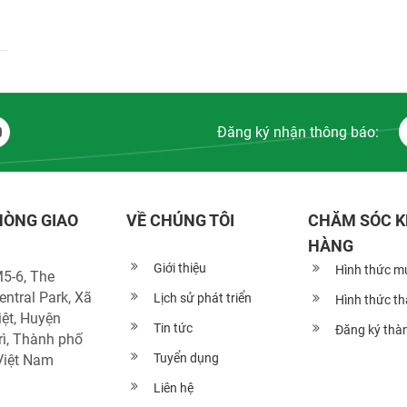
Đăng ký nhận thông báo:
HÒNG GIAO
VỀ CHÚNG TÔI
CHĂM SÓC 
HÀNG
Giới thiệu
Hình thức m
5-6, The
ntral Park, Xã
Lịch sử phát triển
Hình thức t
ệt, Huyện
Tin tức
Đăng ký thàn
ì, Thành phố
Tuyển dụng
Việt Nam
Liên hệ