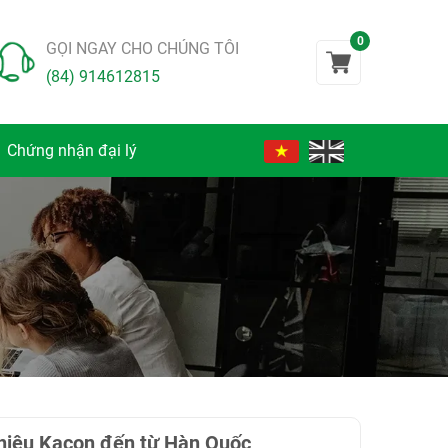
0
GỌI NGAY CHO CHÚNG TÔI
(84) 914612815
Chứng nhận đại lý
hiệu Kacon đến từ Hàn Quốc