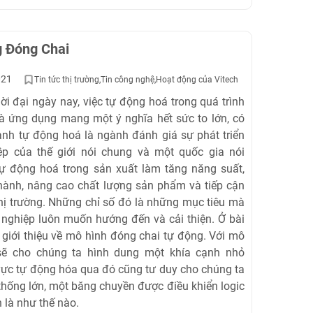
g Đóng Chai
021
Tin tức thị trường
Tin công nghệ
Hoạt động của Vitech
 đại ngày nay, việc tự động hoá trong quá trình
à ứng dụng mang một ý nghĩa hết sức to lớn, có
ành tự động hoá là ngành đánh giá sự phát triển
ệp của thế giới nói chung và một quốc gia nói
tự động hoá trong sản xuất làm tăng năng suất,
hành, nâng cao chất lượng sản phẩm và tiếp cận
hị trường. Những chỉ số đó là những mục tiêu mà
nghiệp luôn muốn hướng đến và cải thiện. Ở bài
ẽ giới thiệu về mô hình đóng chai tự động. Với mô
sẽ cho chúng ta hình dung một khía cạnh nhỏ
 vực tự động hóa qua đó cũng tư duy cho chúng ta
thống lớn, một băng chuyền được điều khiển logic
 là như thế nào.