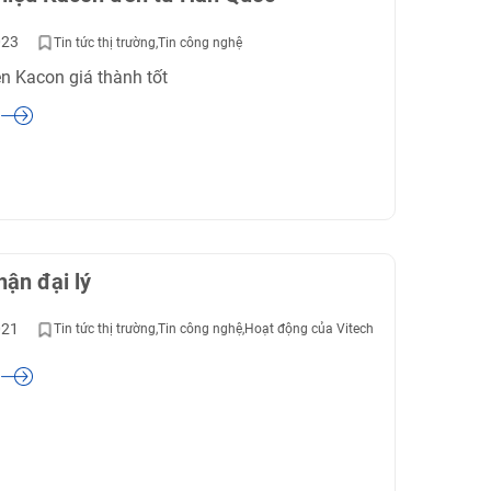
023
Tin tức thị trường
Tin công nghệ
ện Kacon giá thành tốt
ận đại lý
021
Tin tức thị trường
Tin công nghệ
Hoạt động của Vitech