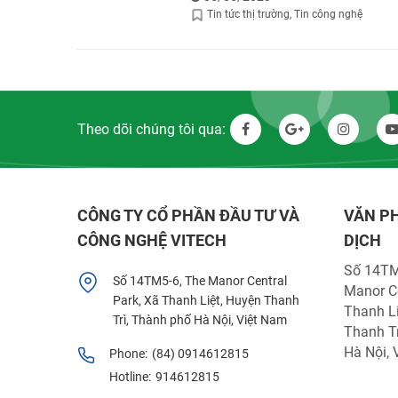
Tin tức thị trường
Tin công nghệ
Theo dõi chúng tôi qua:
CÔNG TY CỔ PHẦN ĐẦU TƯ VÀ
VĂN P
CÔNG NGHỆ VITECH
DỊCH
Số 14TM
Số 14TM5-6, The Manor Central
Manor Ce
Park, Xã Thanh Liệt, Huyện Thanh
Thanh Li
Trì, Thành phố Hà Nội, Việt Nam
Thanh Tr
Hà Nội, 
Phone:
(84) 0914612815
Hotline:
914612815