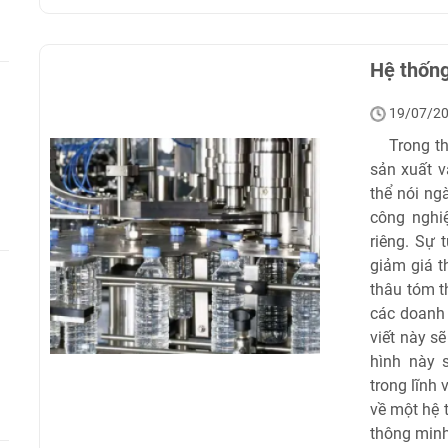
Hệ thốn
19/07/2
Trong thời
sản xuất v
thể nói ng
công nghi
riêng. Sự 
giảm giá t
thâu tóm t
các doanh 
viết này s
hình này 
trong lĩnh
về một hệ 
thông minh