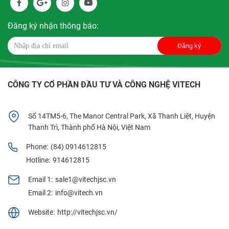
Đăng ký nhận thông báo:
Đăng ký
CÔNG TY CỔ PHẦN ĐẦU TƯ VÀ CÔNG NGHỆ VITECH
Số 14TM5-6, The Manor Central Park, Xã Thanh Liệt, Huyện
Thanh Trì, Thành phố Hà Nội, Việt Nam
Phone:
(84) 0914612815
Hotline:
914612815
Email 1:
sale1@vitechjsc.vn
Email 2:
info@vitech.vn
Website:
http://vitechjsc.vn/