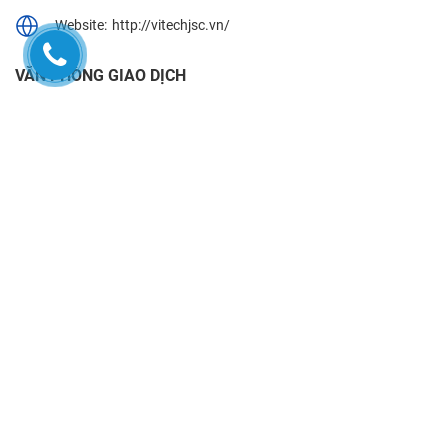
Website:
http://vitechjsc.vn/
VĂN PHÒNG GIAO DỊCH
Số 14TM5-6, The Manor Central Park, Xã Thanh Liệt,
Huyện Thanh Trì, Thành phố Hà Nội, Việt Nam
VỀ CHÚNG TÔI
Giới thiệu
Lịch sử phát triển
Tin tức
Tuyển dụng
Liên hệ
CHĂM SÓC KHÁCH HÀNG