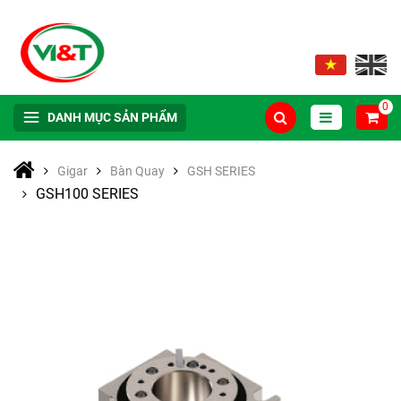
0
DANH MỤC SẢN PHẨM
Gigar
Bàn Quay
GSH SERIES
GSH100 SERIES