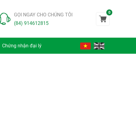
0
GỌI NGAY CHO CHÚNG TÔI
(84) 914612815
Chứng nhận đại lý