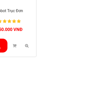
bot Trục Đơn
50.000 VNĐ
a
y