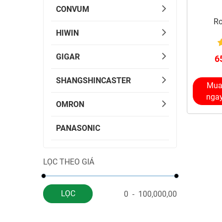
CONVUM
Ro
HIWIN
GIGAR
6
SHANGSHINCASTER
Mu
nga
OMRON
PANASONIC
LỌC THEO GIÁ
LỌC
0
-
100,000,00