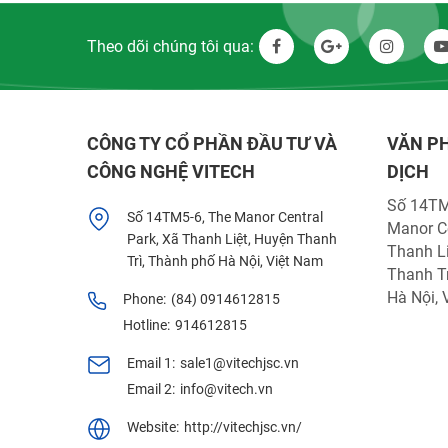
Theo dõi chúng tôi qua:
CÔNG TY CỔ PHẦN ĐẦU TƯ VÀ
VĂN P
CÔNG NGHỆ VITECH
DỊCH
Số 14TM
Số 14TM5-6, The Manor Central
Manor Ce
Park, Xã Thanh Liệt, Huyện Thanh
Thanh Li
Trì, Thành phố Hà Nội, Việt Nam
Thanh Tr
Hà Nội, 
Phone:
(84) 0914612815
Hotline:
914612815
Email 1:
sale1@vitechjsc.vn
Email 2:
info@vitech.vn
Website:
http://vitechjsc.vn/