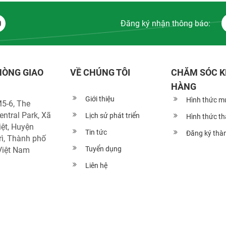
Đăng ký nhận thông báo:
HÒNG GIAO
VỀ CHÚNG TÔI
CHĂM SÓC 
HÀNG
Giới thiệu
Hình thức m
5-6, The
ntral Park, Xã
Lịch sử phát triển
Hình thức t
ệt, Huyện
Tin tức
Đăng ký thàn
ì, Thành phố
Tuyển dụng
Việt Nam
Liên hệ